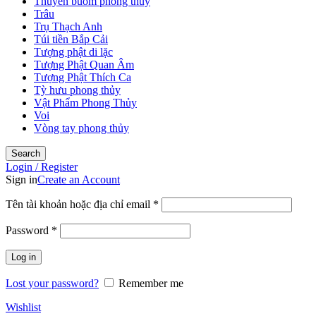
Thuyền buồm phong thủy
Trâu
Trụ Thạch Anh
Túi tiền Bắp Cải
Tượng phật di lặc
Tượng Phật Quan Âm
Tượng Phật Thích Ca
Tỳ hưu phong thủy
Vật Phẩm Phong Thủy
Voi
Vòng tay phong thủy
Search
Login / Register
Sign in
Create an Account
Tên tài khoản hoặc địa chỉ email
*
Password
*
Log in
Lost your password?
Remember me
Wishlist