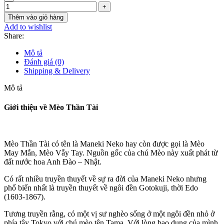
Thêm vào giỏ hàng
Add to wishlist
Share:
Mô tả
Đánh giá (0)
Shipping & Delivery
Mô tả
Giới thiệu về Mèo Thần Tài
Mèo Thần Tài có tên là Maneki Neko hay còn được gọi là Mèo
May Mắn, Mèo Vẫy Tay. Nguồn gốc của chú Mèo này xuất phát từ
đất nước hoa Anh Đào – Nhật.
Có rất nhiều truyền thuyết về sự ra đời của Maneki Neko nhưng
phổ biến nhất là truyền thuyết về ngôi đền Gotokuji, thời Edo
(1603-1867).
Tương truyền rằng, có một vị sư nghèo sống ở một ngôi đền nhỏ ở
phía tây Tokyo với chú mèo tên Tama. Với lòng bao dung của mình,