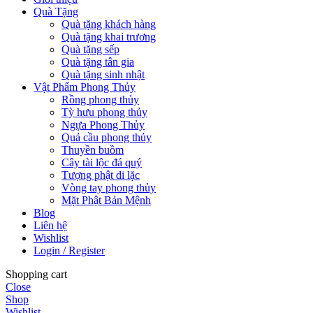
Quà Tặng
Quà tặng khách hàng
Quà tặng khai trương
Quà tặng sếp
Quà tặng tân gia
Quà tặng sinh nhật
Vật Phẩm Phong Thủy
Rồng phong thủy
Tỳ hưu phong thủy
Ngựa Phong Thủy
Quả cầu phong thủy
Thuyền buồm
Cây tài lộc đá quý
Tượng phật di lặc
Vòng tay phong thủy
Mặt Phật Bản Mệnh
Blog
Liên hệ
Wishlist
Login / Register
Shopping cart
Close
Shop
Wishlist