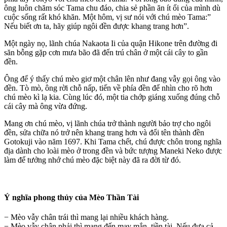
ông luôn chăm sóc Tama chu đáo, chia sẻ phần ăn ít ổi của mình dù
cuộc sống rất khó khăn. Một hôm, vị sư nói với chú mèo Tama:”
Nếu biết ơn ta, hãy giúp ngôi đền được khang trang hơn”.
Một ngày nọ, lãnh chúa Nakaota Ii của quận Hikone trên đường đi
săn bỗng gặp cơn mưa bão đã đến trú chân ở một cái cây to gần
đền.
Ông để ý thấy chú mèo giơ một chân lên như đang vẫy gọi ông vào
đền. Tò mò, ông rời chỗ nấp, tiến về phía đền để nhìn cho rõ hơn
chú mèo kì lạ kia. Cùng lúc đó, một tia chớp giáng xuống đúng chỗ
cái cây mà ông vừa đứng.
Mang ơn chú mèo, vị lãnh chúa trở thành người bảo trợ cho ngôi
đền, sửa chữa nó trở nên khang trang hơn và đổi tên thành đền
Gotokuji vào năm 1697. Khi Tama chết, chú được chôn trong nghĩa
địa dành cho loài mèo ở trong đền và bức tượng Maneki Neko được
làm để tưởng nhớ chú mèo đặc biệt này đã ra đời từ đó.
Ý nghĩa phong thủy của Mèo Thần Tài
− Mèo vẫy chân trái thì mang lại nhiều khách hàng.
− Mèo vẫy chân phải thì mang đến may mắn, tiền tài. Nếu đưa cả