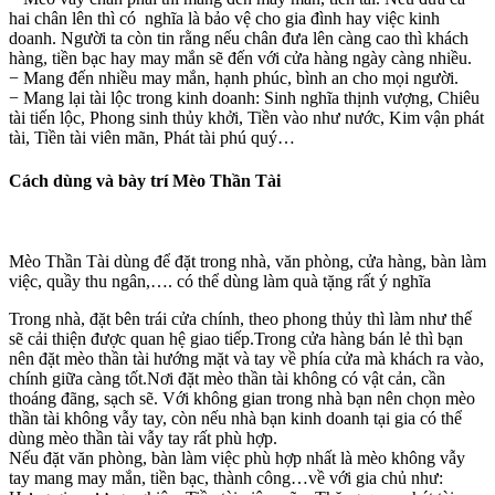
hai chân lên thì có nghĩa là bảo vệ cho gia đình hay việc kinh
doanh. Người ta còn tin rằng nếu chân đưa lên càng cao thì khách
hàng, tiền bạc hay may mắn sẽ đến với cửa hàng ngày càng nhiều.
− Mang đến nhiều may mắn, hạnh phúc, bình an cho mọi người.
− Mang lại tài lộc trong kinh doanh: Sinh nghĩa thịnh vượng, Chiêu
tài tiến lộc, Phong sinh thủy khởi, Tiền vào như nước, Kim vận phát
tài, Tiền tài viên mãn, Phát tài phú quý…
Cách dùng và bày trí Mèo Thần Tài
Mèo Thần Tài dùng để đặt trong nhà, văn phòng, cửa hàng, bàn làm
việc, quầy thu ngân,…. có thể dùng làm quà tặng rất ý nghĩa
Trong nhà, đặt bên trái cửa chính, theo phong thủy thì làm như thế
sẽ cải thiện được quan hệ giao tiếp.Trong cửa hàng bán lẻ thì bạn
nên đặt mèo thần tài hướng mặt và tay về phía cửa mà khách ra vào,
chính giữa càng tốt.Nơi đặt mèo thần tài không có vật cản, cần
thoáng đãng, sạch sẽ. Với không gian trong nhà bạn nên chọn mèo
thần tài không vẫy tay, còn nếu nhà bạn kinh doanh tại gia có thể
dùng mèo thần tài vẫy tay rất phù hợp.
Nếu đặt văn phòng, bàn làm việc phù hợp nhất là mèo không vẫy
tay mang may mắn, tiền bạc, thành công…về với gia chủ như: