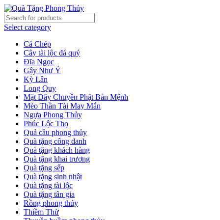
Select category
Cá Chép
Cây tài lộc đá quý
Đĩa Ngọc
Gậy Như Ý
Kỳ Lân
Long Quy
Mặt Dây Chuyền Phật Bản Mệnh
Mèo Thần Tài May Mắn
Ngựa Phong Thủy
Phúc Lộc Thọ
Quả cầu phong thủy
Quà tặng công danh
Quà tặng khách hàng
Quà tặng khai trương
Quà tặng sếp
Quà tặng sinh nhật
Quà tặng tài lộc
Quà tặng tân gia
Rồng phong thủy
Thiềm Thừ