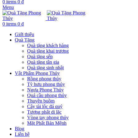
0
items
0
₫
Menu
0
items
0
₫
Giới thiệu
Quà Tặng
Quà tặng khách hàng
Quà tặng khai trương
Quà tặng sếp
Quà tặng tân gia
Quà tặng sinh nhật
Vật Phẩm Phong Thủy
Rồng phong thủy
Tỳ hưu phong thủy
Ngựa Phong Thủy
Quả cầu phong thủy
Thuyền buồm
Cây tài lộc đá quý
Tượng phật di lặc
Vòng tay phong thủy
Mặt Phật Bản Mệnh
Blog
Liên hệ