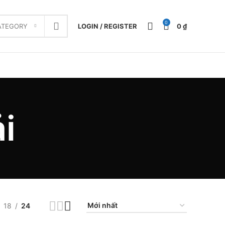
0
LOGIN / REGISTER
0
₫
ATEGORY
i
18
24