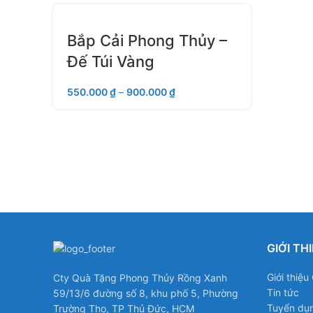
Bắp Cải Phong Thủy –
Đế Túi Vàng
550.000
₫
–
900.000
₫
GIỚI TH
Giới thiệ
Cty Quà Tặng Phong Thủy Rồng Xanh
Tin tức
59/13/6 đường số 8, khu phố 5, Phường
Tuyển dụ
Trường Thọ, TP Thủ Đức, HCM