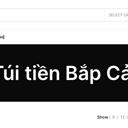
SELECT C
 HỆ
Túi tiền Bắp Cả
Show
9
12