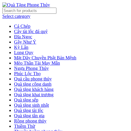
Select category
Cá Chép
Cây tài lộc đá quý
Đĩa Ngọc
Gậy Như Ý
Kỳ Lân
Long Quy
Mặt Dây Chuyền Phật Bản Mệnh
Mèo Thần Tài May Mắn
Ngựa Phong Thủy
Phúc Lộc Thọ
Quả cầu phong thủy
Quà tặng công danh
Quà tặng khách hàng
Quà tặng khai trương
Quà tặng sếp
Quà tặng sinh nhật
Quà tặng tài lộc
Quà tặng tân gia
Rồng phong thủy
Thiềm Thừ