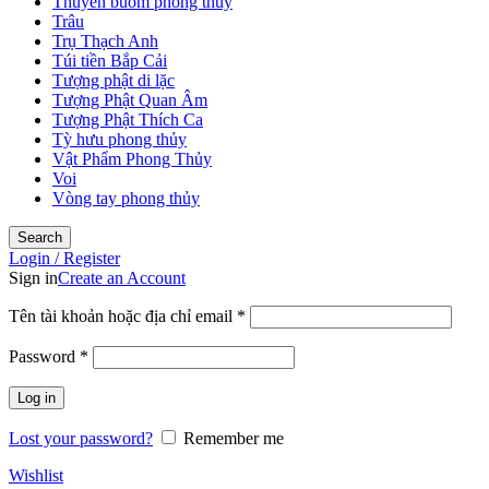
Thuyền buồm phong thủy
Trâu
Trụ Thạch Anh
Túi tiền Bắp Cải
Tượng phật di lặc
Tượng Phật Quan Âm
Tượng Phật Thích Ca
Tỳ hưu phong thủy
Vật Phẩm Phong Thủy
Voi
Vòng tay phong thủy
Search
Login / Register
Sign in
Create an Account
Tên tài khoản hoặc địa chỉ email
*
Password
*
Log in
Lost your password?
Remember me
Wishlist