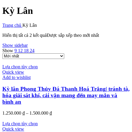
Kỳ Lân
Trang chủ
Kỳ Lân
Hiển thị tất cả 2 kết quả
Được sắp xếp theo mới nhất
Show sidebar
Show
9
12
18
24
Lựa chọn tùy chọn
Quick view
Add to wishlist
Kỳ lân Phong Thủy Đá Thanh Hoá Trắng| tránh tà,
hóa giải sát khí, cải vận mang đến may mắn và
bình an
1.250.000
₫
–
1.500.000
₫
Lựa chọn tùy chọn
Quick view