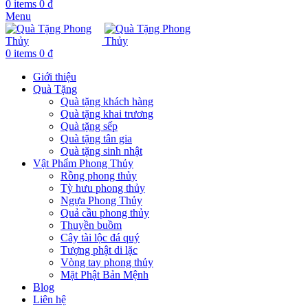
0
items
0
₫
Menu
0
items
0
₫
Giới thiệu
Quà Tặng
Quà tặng khách hàng
Quà tặng khai trương
Quà tặng sếp
Quà tặng tân gia
Quà tặng sinh nhật
Vật Phẩm Phong Thủy
Rồng phong thủy
Tỳ hưu phong thủy
Ngựa Phong Thủy
Quả cầu phong thủy
Thuyền buồm
Cây tài lộc đá quý
Tượng phật di lặc
Vòng tay phong thủy
Mặt Phật Bản Mệnh
Blog
Liên hệ