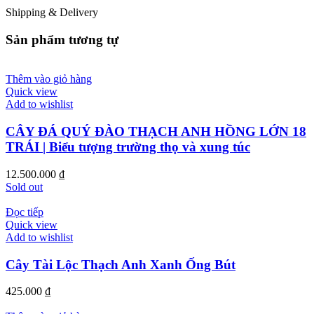
Shipping & Delivery
Sản phẩm tương tự
Thêm vào giỏ hàng
Quick view
Add to wishlist
CÂY ĐÁ QUÝ ĐÀO THẠCH ANH HỒNG LỚN 18
TRÁI | Biểu tượng trường thọ và xung túc
12.500.000
₫
Sold out
Đọc tiếp
Quick view
Add to wishlist
Cây Tài Lộc Thạch Anh Xanh Ống Bút
425.000
₫