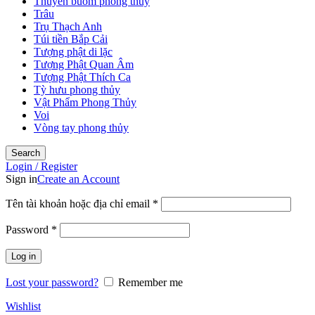
Thuyền buồm phong thủy
Trâu
Trụ Thạch Anh
Túi tiền Bắp Cải
Tượng phật di lặc
Tượng Phật Quan Âm
Tượng Phật Thích Ca
Tỳ hưu phong thủy
Vật Phẩm Phong Thủy
Voi
Vòng tay phong thủy
Search
Login / Register
Sign in
Create an Account
Tên tài khoản hoặc địa chỉ email
*
Password
*
Log in
Lost your password?
Remember me
Wishlist