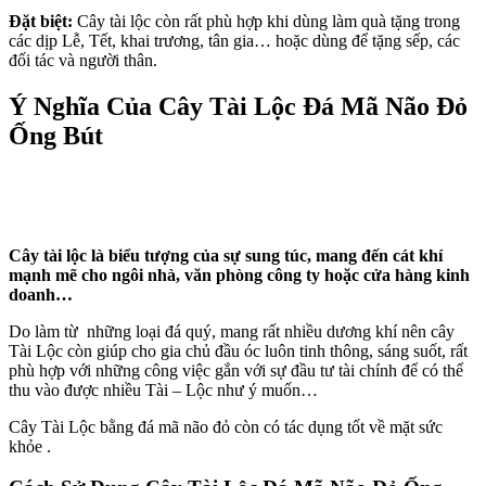
Đặt biệt:
Cây tài lộc còn rất phù hợp khi dùng làm quà tặng trong
các dịp Lễ, Tết, khai trương, tân gia… hoặc dùng để tặng sếp, các
đối tác và người thân.
Ý Nghĩa Của Cây Tài Lộc Đá Mã Não Đỏ
Ống Bút
Cây tài lộc là biểu tượng của sự sung túc, mang đến cát khí
mạnh mẽ cho ngôi nhà, văn phòng công ty hoặc cửa hàng kinh
doanh…
Do làm từ những loại đá quý, mang rất nhiều dương khí nên cây
Tài Lộc còn giúp cho gia chủ đầu óc luôn tinh thông, sáng suốt, rất
phù hợp với những công việc gắn với sự đầu tư tài chính để có thể
thu vào được nhiều Tài – Lộc như ý muốn…
Cây Tài Lộc bằng đá mã não đỏ còn có tác dụng tốt về mặt sức
khỏe .