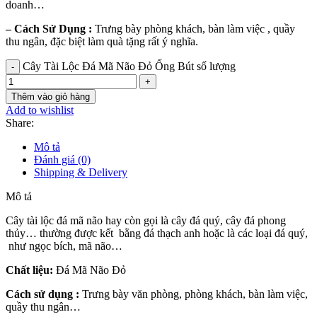
doanh…
– Cách Sử Dụng :
Trưng bày phòng khách, bàn làm việc , quầy
thu ngân, đặc biệt làm quà tặng rất ý nghĩa.
Cây Tài Lộc Đá Mã Não Đỏ Ống Bút số lượng
Thêm vào giỏ hàng
Add to wishlist
Share:
Mô tả
Đánh giá (0)
Shipping & Delivery
Mô tả
Cây tài lộc đá mã não hay còn gọi là cây đá quý, cây đá phong
thủy… thường được kết bằng đá thạch anh hoặc là các loại đá quý,
như ngọc bích, mã não…
Chất liệu:
Đá Mã Não Đỏ
Cách sử dụng :
Trưng bày văn phòng, phòng khách, bàn làm việc,
quầy thu ngân…