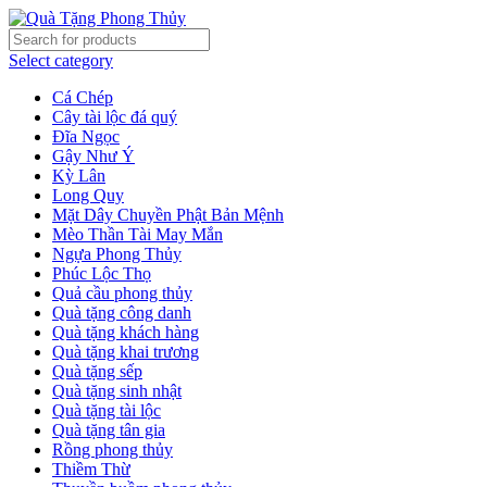
Select category
Cá Chép
Cây tài lộc đá quý
Đĩa Ngọc
Gậy Như Ý
Kỳ Lân
Long Quy
Mặt Dây Chuyền Phật Bản Mệnh
Mèo Thần Tài May Mắn
Ngựa Phong Thủy
Phúc Lộc Thọ
Quả cầu phong thủy
Quà tặng công danh
Quà tặng khách hàng
Quà tặng khai trương
Quà tặng sếp
Quà tặng sinh nhật
Quà tặng tài lộc
Quà tặng tân gia
Rồng phong thủy
Thiềm Thừ