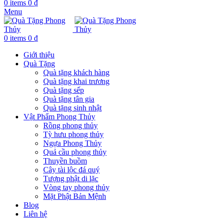
0
items
0
₫
Menu
0
items
0
₫
Giới thiệu
Quà Tặng
Quà tặng khách hàng
Quà tặng khai trương
Quà tặng sếp
Quà tặng tân gia
Quà tặng sinh nhật
Vật Phẩm Phong Thủy
Rồng phong thủy
Tỳ hưu phong thủy
Ngựa Phong Thủy
Quả cầu phong thủy
Thuyền buồm
Cây tài lộc đá quý
Tượng phật di lặc
Vòng tay phong thủy
Mặt Phật Bản Mệnh
Blog
Liên hệ