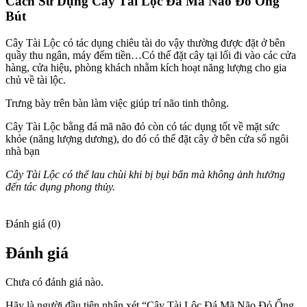
Cách Sử Dụng Cây Tài Lộc Đá Mã Não Đỏ Ống
Bút
Cây Tài Lộc có tác dụng chiêu tài do vậy thường được đặt ở bên
quầy thu ngân, máy đếm tiền…Có thể đặt cây tại lối đi vào các cửa
hàng, cửa hiệu, phòng khách nhằm kích hoạt năng lượng cho gia
chủ về tài lộc.
Trưng bày trên bàn làm việc giúp trí não tinh thông.
Cây Tài Lộc bằng đá mã não đỏ còn có tác dụng tốt về mặt sức
khỏe (năng lượng dương), do đó có thể đặt cây ở bên cửa sổ ngôi
nhà bạn
Cây Tài Lộc có thể lau chùi khi bị bụi bẩn mà không ảnh hưởng
đến tác dụng phong thủy.
Đánh giá (0)
Đánh giá
Chưa có đánh giá nào.
Hãy là người đầu tiên nhận xét “Cây Tài Lộc Đá Mã Não Đỏ Ống